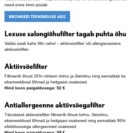
need enne kinni püüab.
BRONEERI TEENINDUSE AEG
Lexuse salongiõhufilter tagab puhta õhu
Valida saab kahe filtri vahel – aktiivsöefilter või allergiavastane
aktiivsöefilter.
Aktiivsöefilter
Filtreerib õhust 25% rohkem tolmu ja õietolmu ning eemaldab ka
ebameeldivad lõhnad ja heitgaasi osakesed.
Hind koos paigaldusega: 52 €
Antiallergeenne aktiivsöegafilter
Täiustatud aktiivsöefilter filtreerib õhust tolmu, õietolmu,
ebameeldivad lõhnad ja heitgaasi osakesed ning eemaldab 95%
efektiivsusega allergeensed osakesed.
Hind koos paigaldusega: 58 €