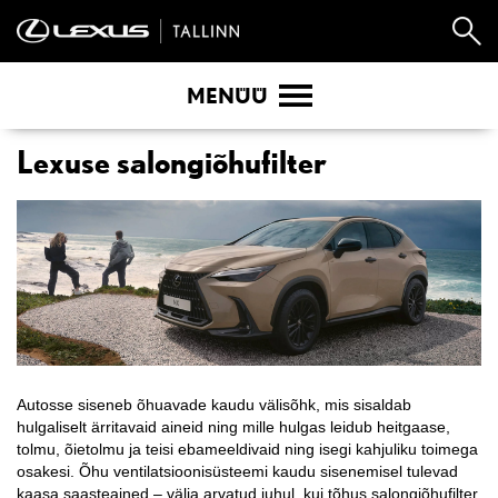
MENÜÜ
Lexuse salongiõhufilter
Autosse siseneb õhuavade kaudu välisõhk, mis sisaldab
hulgaliselt ärritavaid aineid ning mille hulgas leidub heitgaase,
tolmu, õietolmu ja teisi ebameeldivaid ning isegi kahjuliku toimega
osakesi. Õhu ventilatsioonisüsteemi kaudu sisenemisel tulevad
kaasa saasteained – välja arvatud juhul, kui tõhus salongiõhufilter