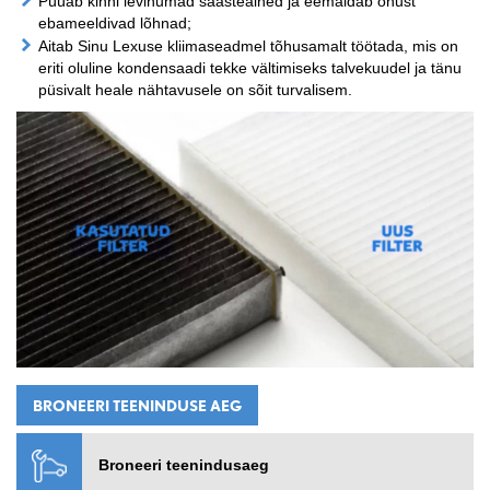
Püüab kinni levinumad saasteained ja eemaldab õhust
ebameeldivad lõhnad;
Aitab Sinu Lexuse kliimaseadmel tõhusamalt töötada, mis on
eriti oluline kondensaadi tekke vältimiseks talvekuudel ja tänu
püsivalt heale nähtavusele on sõit turvalisem.
BRONEERI TEENINDUSE AEG
Broneeri teenindusaeg