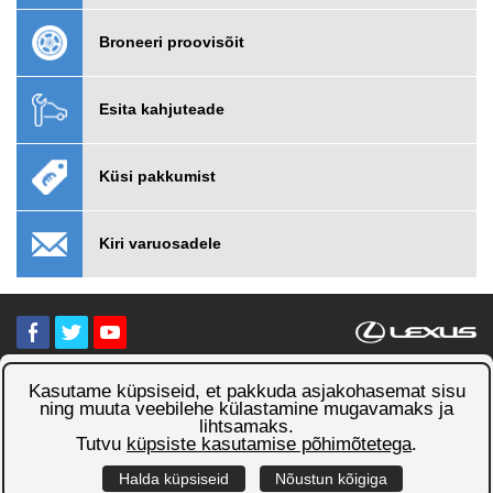
Broneeri proovisõit
Esita kahjuteade
Küsi pakkumist
Kiri varuosadele
Kasutame küpsiseid, et pakkuda asjakohasemat sisu
Isikuandmete töötlemise üldtingimused
Küpsised
ning muuta veebilehe külastamine mugavamaks ja
lihtsamaks.
Tutvu
küpsiste kasutamise põhimõtetega
.
Veebipartner:
Halda küpsiseid
Nõustun kõigiga